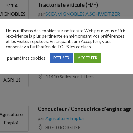
Tractoriste viticole (H/F)
SCEA
par
SCEA VIGNOBLES A.SCHWEITZER
VIGNOBLES
.SCHWEITZER
33710 GAURIAC
Nous utilisons des cookies sur notre site Web pour vous offrir
l'expérience la plus pertinente en mémorisant vos préférences
et les visites répétées. En cliquant sur «Accepter», vous
consentez à l'utilisation de TOUS les cookies.
ROUPEMENT
Ouvrier(ère) avicole / Agent d’exploita
paramètres cookies
REFUSER
ACCEPTER
D
par
GROUPEMENT D EMPLOYEURS AGRI 1
MPLOYEURS
11410 Salles-sur-l'Hers
AGRI 11
Conducteur / Conductrice d’engins agri
Agriculture
par
Agriculture Emploi
Emploi
80700 ROIGLISE