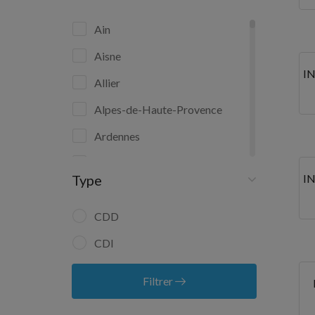
Ain
Aisne
I
Allier
Alpes-de-Haute-Provence
Ardennes
Aube
I
Type
Aude
Aveyron
CDD
Bas-Rhin
CDI
Bouches-du-Rhône
Filtrer
Calvados