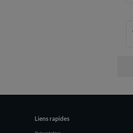
Tarn-et-Garonne
Val-d'Oise
Var
Vaucluse
Vendée
Vienne
Vosges
Yonne
Liens rapides
Présentation