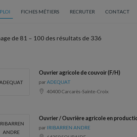
PLOI
FICHES MÉTIERS
RECRUTER
CONTACT
hage de
81
–
100
des résultats de 336
Ouvrier agricole de couvoir (F/H)
par
ADEQUAT
ADEQUAT
40400 Carcarès-Sainte-Croix
Ouvrier / Ouvrière agricole en producti
IRIBARREN
par
IRIBARREN ANDRE
ANDRE
64250 SOURAIDE