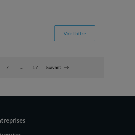
Voir l'offre
7
…
17
Suivant
treprises
ésentation