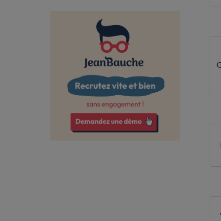
Charente
Charente-Maritime
Cher
Corrèze
Côte-d'Or
Côtes-d'Armor
Creuse
Deux-Sèvres
Dordogne
Drôme
Essonne
Eure