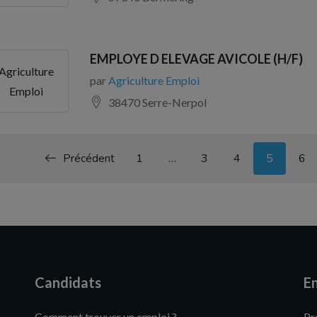
EMPLOYE D ELEVAGE AVICOLE (H/F)
Agriculture
par
Agriculture Emploi
Emploi
38470 Serre-Nerpol
Précédent
1
…
3
4
5
6
Candidats
En
Comment trouver un emploi ?
Pr