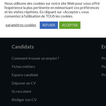
Nous utilisons des cookies sur notre site Web pour vous offrir
l'expérience la plus pertinente en mémorisant vos préférences
et les visites répétées. En cliquant sur «Accepter», vous
consentez à l'utilisation de TOUS les cookies.
paramètres cookies
REFUSER
ACCEPTER
Candidats
En
Comment trouver un emploi ?
Pr
Fiches métiers
Pu
Espace candidat
Pr
Déposer un CV
Ils recrutent
Rédiger son CV