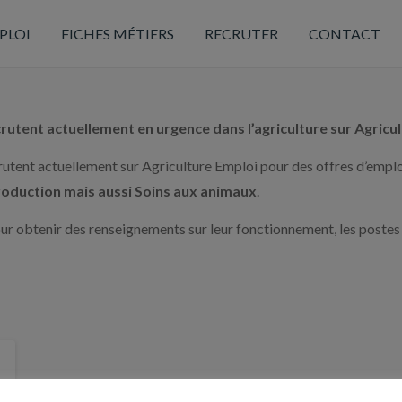
PLOI
FICHES MÉTIERS
RECRUTER
CONTACT
rutent actuellement en urgence dans l’agriculture sur Agricu
ecrutent actuellement sur Agriculture Emploi pour des offres d’empl
Production mais aussi Soins aux animaux
.
pour obtenir des renseignements sur leur fonctionnement, les postes