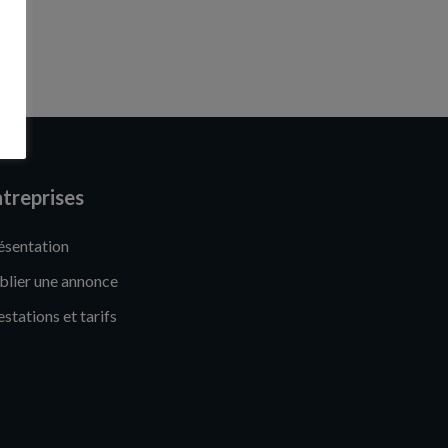
treprises
ésentation
blier une annonce
estations et tarifs