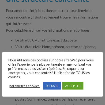
Pour amorcer l’intérêt et donner au recruteur l’envie de
vous rencontrer, il doit facilement trouver les informations
qui l’intéressent.
Pour cela, hiérarchiser vos informations en rubriques.
Le titre du CV : l’intitulé exact du poste.
Votre état-civil : Nom, prénom, adresse, téléphone,
email et n’oubliez pas de mentionner si vous
possédez le permis B !
Nous utilisons des cookies sur notre site Web pour vous
offrir l'expérience la plus pertinente en mémorisant vos
Le résumé de vos compétences : privilégiez les
préférences et les visites répétées. En cliquant sur
savoir-faire ou compétences en lien avec le poste
«Accepter», vous consentez à l'utilisation de TOUS les
cookies.
convoité et n’hésitez pas à reprendre les formules de
l’offre d’emploi.
paramètres cookies
REFUSER
ACCEPTER
Les expériences professionnelles en rapport avec le
poste : Commencez toujours par la plus récente et