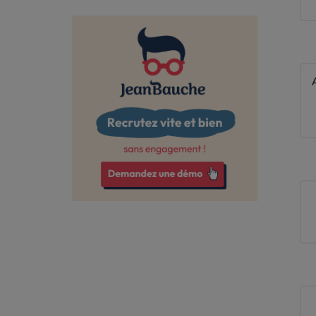
Charente
Charente-Maritime
Cher
Corrèze
Côte-d'Or
Côtes-d'Armor
Creuse
Deux-Sèvres
Dordogne
Drôme
Essonne
Eure