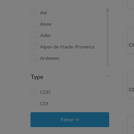
Ain
Aisne
Allier
C
Alpes-de-Haute-Provence
Ardennes
Aube
Type
Aude
C
Aveyron
CDD
Bas-Rhin
CDI
Bouches-du-Rhône
Filtrer
Calvados