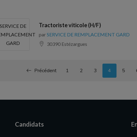
Tractoriste viticole (H/F)
SERVICE DE
par
SERVICE DE REMPLACEMENT GARD
EMPLACEMENT
GARD
30390 Estézargues
Précédent
1
2
3
4
5
Candidats
En