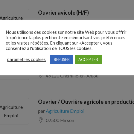
Ouvrier avicole (H/F)
Agriculture
par
Agriculture Emploi
Emploi
49110 Mauges-sur-Loire
Nous utilisons des cookies sur notre site Web pour vous offrir
l'expérience la plus pertinente en mémorisant vos préférences
et les visites répétées. En cliquant sur «Accepter», vous
consentez à l'utilisation de TOUS les cookies.
Ouvrier avicole (H/F)
paramètres cookies
REFUSER
ACCEPTER
Agriculture
par
Agriculture Emploi
Emploi
49120 Chemillé-en-Anjou
Ouvrier / Ouvrière agricole en productio
Agriculture
par
Agriculture Emploi
Emploi
02500 Hirson