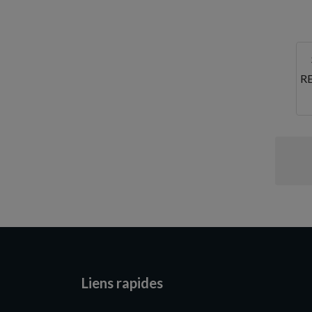
Tarn
Tarn-et-Garonne
Val-d'Oise
R
Var
Vaucluse
Vendée
Vienne
Vosges
Yonne
Liens rapides