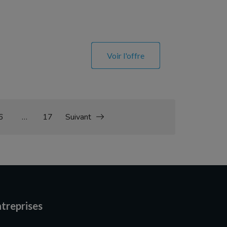
Voir l'offre
6
…
17
Suivant
treprises