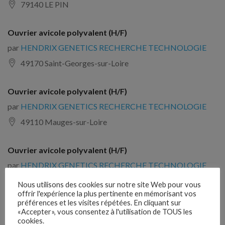
79140 LE PIN
Ouvrier avicole polyvalent (H/F)
par
HENDRIX GENETICS RECHERCHE TECHNOLOGIE
49170 Saint-Georges-sur-Loire
Ouvrier avicole polyvalent (H/F)
par
HENDRIX GENETICS RECHERCHE TECHNOLOGIE
49110 Mauges-sur-Loire
Ouvrier avicole polyvalent (H/F)
par
HENDRIX GENETICS RECHERCHE TECHNOLOGIE
49120 Chemillé-en-Anjou
Nous utilisons des cookies sur notre site Web pour vous
offrir l'expérience la plus pertinente en mémorisant vos
préférences et les visites répétées. En cliquant sur
Ouvrier/Ouvrière avicole F/H
«Accepter», vous consentez à l'utilisation de TOUS les
cookies.
par
GROUPEMENT D EMPLOYEUR DE L'HYERE