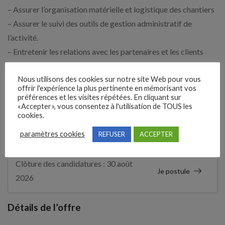
– Assurer l’organisation matérielle et logistique des chantiers
– Assurer le suivi des outils de gestion administratif de
l’activité.
– Entretenir les relations avec les partenaires et les clients
Nous utilisons des cookies sur notre site Web pour vous
Expérience demandée
offrir l'expérience la plus pertinente en mémorisant vos
préférences et les visites répétées. En cliquant sur
6 Mois - Minimum dans le métier
«Accepter», vous consentez à l'utilisation de TOUS les
cookies.
paramètres cookies
REFUSER
ACCEPTER
3 mois
Il y a
Clôture des candidatures : 30 août
Je postule
2026
Détails de l’offre