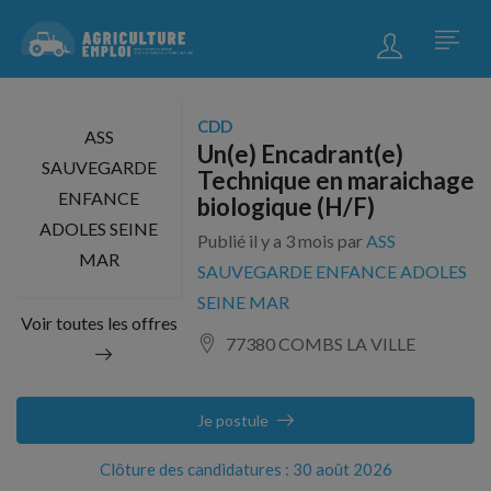
CDD
ASS
Un(e) Encadrant(e)
SAUVEGARDE
Technique en maraichage
ENFANCE
biologique (H/F)
ADOLES SEINE
Publié il y a 3 mois par
ASS
MAR
SAUVEGARDE ENFANCE ADOLES
SEINE MAR
Voir toutes les offres
77380 COMBS LA VILLE
Je postule
Clôture des candidatures : 30 août 2026