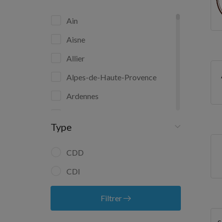
Ain
Aisne
Allier
Alpes-de-Haute-Provence
Ardennes
Aube
Type
Aude
Aveyron
CDD
Bas-Rhin
CDI
Bouches-du-Rhône
Filtrer
Calvados