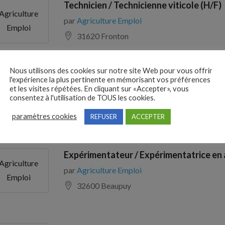
Technicien / Technicienne viticole (H/F)
Agriculture
par
Agriculture Emploi
Emploi
31620 Fronton
Nous utilisons des cookies sur notre site Web pour vous offrir
Chargé / Chargée de mission en agricult
l'expérience la plus pertinente en mémorisant vos préférences
Agriculture
et les visites répétées. En cliquant sur «Accepter», vous
par
Agriculture Emploi
consentez à l'utilisation de TOUS les cookies.
Emploi
87000 Limoges
paramètres cookies
REFUSER
ACCEPTER
Expérimentateur / Expérimentatrice en 
Agriculture
par
Agriculture Emploi
Emploi
32600 Beaupuy