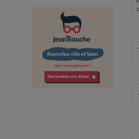
S
Charente
Charente-Maritime
Cher
Corrèze
Côte-d'Or
Côtes-d'Armor
Creuse
Deux-Sèvres
Dordogne
Drôme
Essonne
Eure