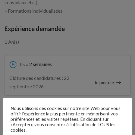
conviviaux etc..)
– Formations individualisées
Expérience demandée
1 An(s)
2 semaines
Il y a
Clôture des candidatures : 22
Je postule
septembre 2026
Détails de l’offre
Nous utilisons des cookies sur notre site Web pour vous
offrir l'expérience la plus pertinente en mémorisant vos
préférences et les visites répétées. En cliquant sur
«Accepter», vous consentez à l'utilisation de TOUS les
Entreprise qui propose l'emploi
cookies.
GED 49