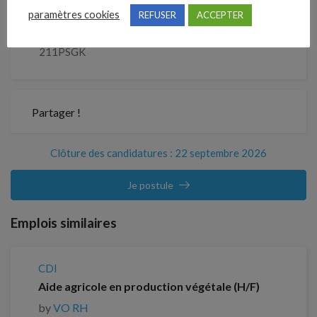
paramètres cookies
REFUSER
ACCEPTER
Référence
211PSGK
Partager !
Clôture des candidatures : 22 septembre 2026
Je postule
Emplois similaires
CDI
Aide agricole en production végétale (H/F)
by
VO RH