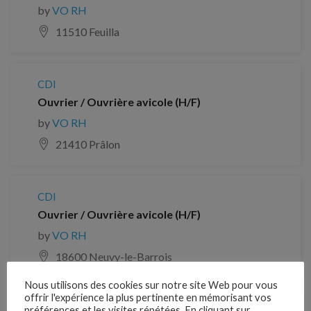
by
VO RH
11510 Feuilla
CDI
Ouvrier / Ouvrière avicole (H/F)
by
VO RH
21410 Prâlon
CDI
Ouvrier / Ouvrière avicole (H/F)
by
VO RH
18600 Neuvy-le-Barrois
Nous utilisons des cookies sur notre site Web pour vous
offrir l'expérience la plus pertinente en mémorisant vos
CDI
préférences et les visites répétées. En cliquant sur