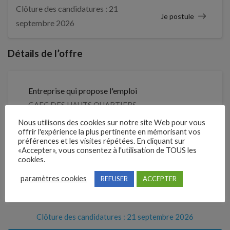
Clôture des candidatures : 21
Je postule
septembre 2026
Détails de l’offre
Entreprise qui propose l'emploi
GAEC DES HAUTS QUARTIERS
Nous utilisons des cookies sur notre site Web pour vous
Référence
offrir l'expérience la plus pertinente en mémorisant vos
préférences et les visites répétées. En cliquant sur
209PNYJ
«Accepter», vous consentez à l'utilisation de TOUS les
cookies.
paramètres cookies
REFUSER
ACCEPTER
Partager !
Clôture des candidatures : 21 septembre 2026