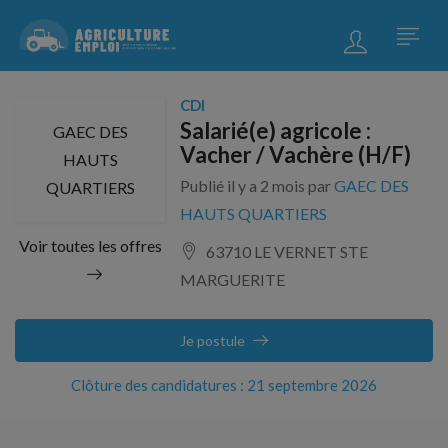
CDI
Salarié(e) agricole :
GAEC DES
Vacher / Vachère (H/F)
HAUTS
Publié il y a 2 mois par
GAEC DES
QUARTIERS
HAUTS QUARTIERS
Voir toutes les offres
63710 LE VERNET STE
MARGUERITE
Je postule
Clôture des candidatures : 21 septembre 2026