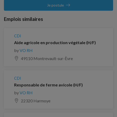
Je postule
Emplois similaires
CDI
Aide agricole en production végétale (H/F)
by
VO RH
49110 Montrevault-sur-Èvre
CDI
Responsable de ferme avicole (H/F)
by
VO RH
22320 Harmoye