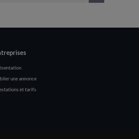
treprises
ésentation
blier une annonce
estations et tarifs