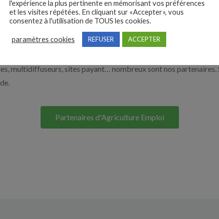
l'expérience la plus pertinente en mémorisant vos préférences
et les visites répétées. En cliquant sur «Accepter», vous
à recruter en cliquant sur le bouton ci-dessous.
consentez à l'utilisation de TOUS les cookies.
paramètres cookies
REFUSER
ACCEPTER
Nos solutions entreprises
s, multidiffuseurs, sites payant… nombreux sont nos partenaires. 
ide.
Partenaires d'Agriculture Emploi