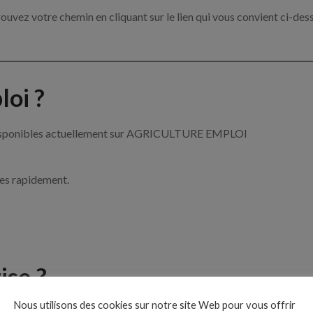
ouvez votre chemin en cliquant sur le lien qui vous convient ci-des
oi ?
re disponibles actuellement sur AGRICULTURE EMPLOI
ces rapidement.
ise ?
Nous utilisons des cookies sur notre site Web pour vous offrir
de l’agriculture par exemple un tractoriste, un arboriculteur ou enc