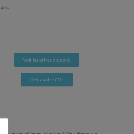
sous.
Voir les offres d'emploi
Créez votre CV !
ore un conseiller en irrigation ? Vous êtes sur le