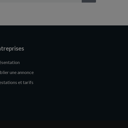
treprises
ésentation
blier une annonce
estations et tarifs