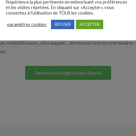
l'expérience la plus pertinente en mémorisant vos préférences
et les visites répétées. En cliquant sur «Accepter», vous
à recruter en cliquant sur le bouton ci-dessous.
consentez à l'utilisation de TOUS les cookies.
paramètres cookies
REFUSER
ACCEPTER
Nos solutions entreprises
s, multidiffuseurs, sites payant… nombreux sont nos partenaires. 
ide.
Partenaires d'Agriculture Emploi