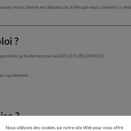
ouvez votre chemin en cliquant sur le lien qui vous convient ci-des
oi ?
re disponibles actuellement sur AGRICULTURE EMPLOI
ces rapidement.
ise ?
Nous utilisons des cookies sur notre site Web pour vous offrir
de l’agriculture par exemple un tractoriste, un arboriculteur ou enc