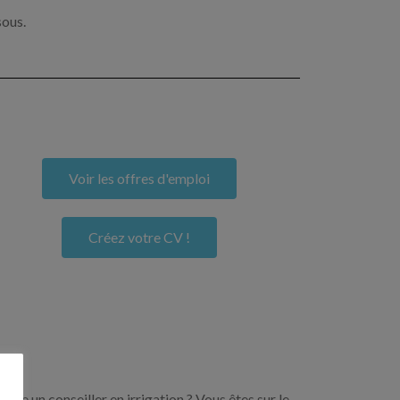
sous.
Voir les offres d'emploi
Créez votre CV !
ore un conseiller en irrigation ? Vous êtes sur le