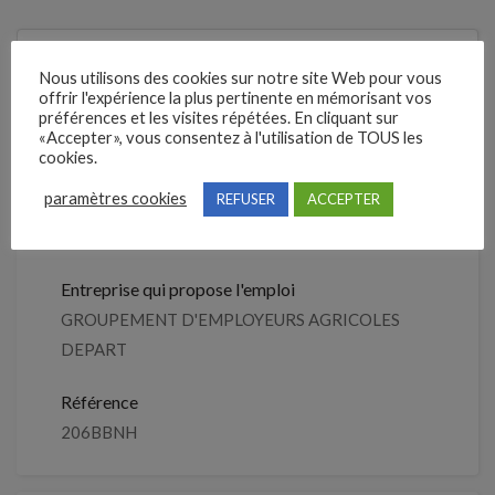
4 mois
Il y a
Nous utilisons des cookies sur notre site Web pour vous
offrir l'expérience la plus pertinente en mémorisant vos
Clôture des candidatures : 25 août
préférences et les visites répétées. En cliquant sur
Je postule
«Accepter», vous consentez à l'utilisation de TOUS les
2026
cookies.
paramètres cookies
REFUSER
ACCEPTER
Détails de l’offre
Entreprise qui propose l'emploi
GROUPEMENT D'EMPLOYEURS AGRICOLES
DEPART
Référence
206BBNH