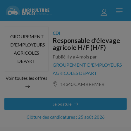
CDI
GROUPEMENT
Responsable d’élevage
D'EMPLOYEURS
agricole H/F (H/F)
AGRICOLES
Publié il y a 4 mois par
DEPART
GROUPEMENT D'EMPLOYEURS
AGRICOLES DEPART
Voir toutes les offres
14340 CAMBREMER
Je postule
Clôture des candidatures : 25 août 2026