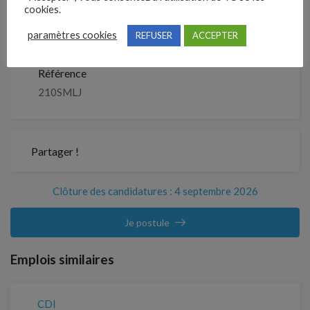
cookies.
Détails de l’offre
paramètres cookies
REFUSER
ACCEPTER
Référence
210SMLJ
Partager !
Clôture des candidatures : 4 septembre 2026
Je postule
Emplois similaires
CDI