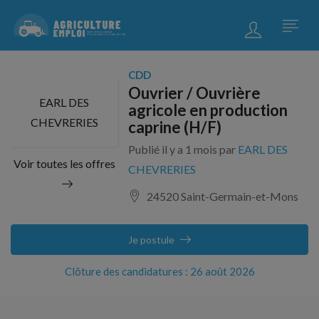
CDD
Ouvrier / Ouvrière
EARL DES
agricole en production
CHEVRERIES
caprine (H/F)
Publié il y a 1 mois par
EARL DES
Voir toutes les offres
CHEVRERIES
24520 Saint-Germain-et-Mons
Je postule
Clôture des candidatures : 26 août 2026