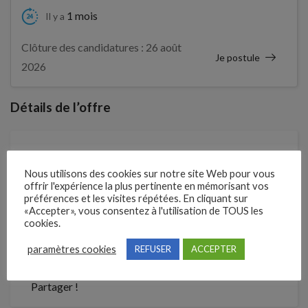
1 mois
Il y a
Clôture des candidatures : 26 août
Je postule
2026
Détails de l’offre
Entreprise qui propose l'emploi
Nous utilisons des cookies sur notre site Web pour vous
EARL DES CHEVRERIES
offrir l'expérience la plus pertinente en mémorisant vos
préférences et les visites répétées. En cliquant sur
Référence
«Accepter», vous consentez à l'utilisation de TOUS les
cookies.
4295274
paramètres cookies
REFUSER
ACCEPTER
Partager !