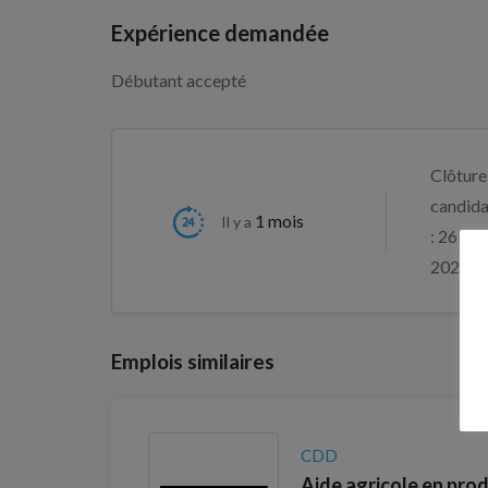
Expérience demandée
Débutant accepté
Clôture
candida
1 mois
Il y a
: 26 aoû
2026
Emplois similaires
CDD
Aide agricole en pro