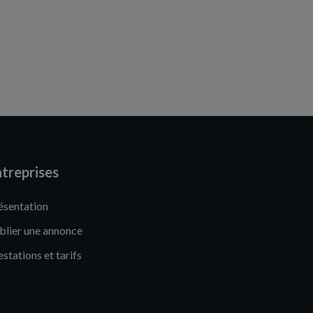
treprises
ésentation
blier une annonce
estations et tarifs