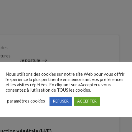
 des
tures
Je postule
t
Nous utilisons des cookies sur notre site Web pour vous offrir
l'expérience la plus pertinente en mémorisant vos préférences
et les visites répétées. En cliquant sur «Accepter», vous
consentez à l'utilisation de TOUS les cookies.
paramètres cookies
REFUSER
ACCEPTER
duction végétale (H/F)