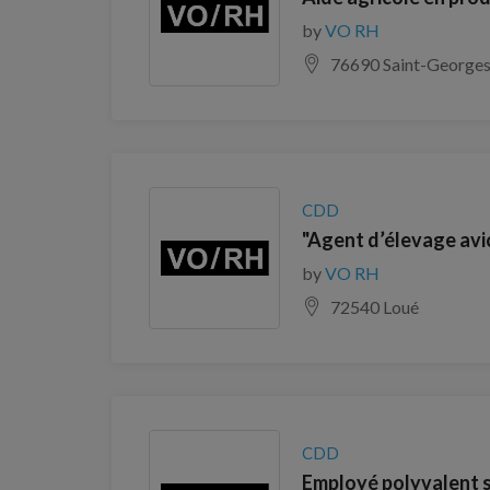
by
VO RH
76690 Saint-Georges
CDD
"Agent d’élevage avi
by
VO RH
72540 Loué
CDD
Employé polyvalent s