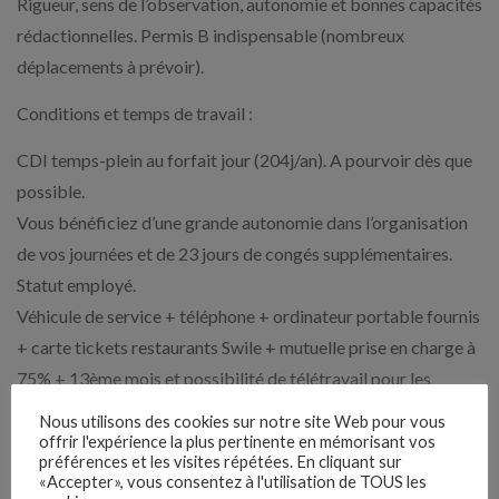
Rigueur, sens de l’observation, autonomie et bonnes capacités
rédactionnelles. Permis B indispensable (nombreux
déplacements à prévoir).
Conditions et temps de travail :
CDI temps-plein au forfait jour (204j/an). A pourvoir dès que
possible.
Vous bénéficiez d’une grande autonomie dans l’organisation
de vos journées et de 23 jours de congés supplémentaires.
Statut employé.
Véhicule de service + téléphone + ordinateur portable fournis
+ carte tickets restaurants Swile + mutuelle prise en charge à
75% + 13ème mois et possibilité de télétravail pour les
missions administratives + primes de nuitées (33.90€
Nous utilisons des cookies sur notre site Web pour vous
brut/nuitée).
offrir l'expérience la plus pertinente en mémorisant vos
préférences et les visites répétées. En cliquant sur
Rémunération : salaire brut global de 31k€/an sur 13 mois.
«Accepter», vous consentez à l'utilisation de TOUS les