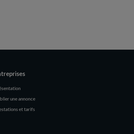
treprises
ésentation
blier une annonce
estations et tarifs