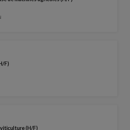
N
H/F)
viticulture (H/F)