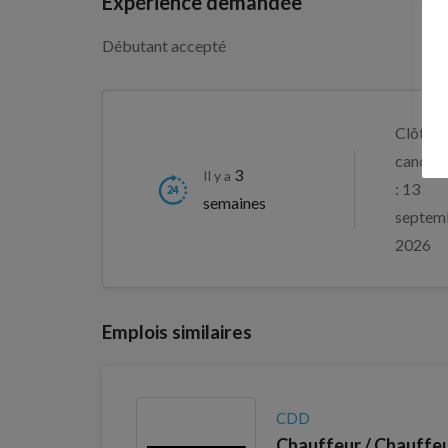
Expérience demandée
Débutant accepté
Clôture
candida
3
Il y a
: 13
semaines
septem
2026
Emplois similaires
CDD
Chauffeur / Chauffeu