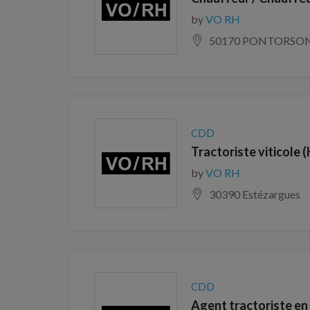
by
VO RH
50170 PONTORSO
CDD
Tractoriste viticole (
by
VO RH
30390 Estézargues
CDD
Agent tractoriste en 