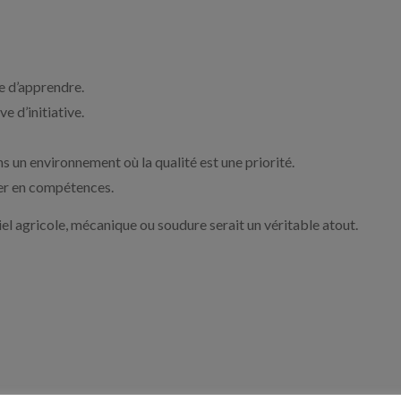
ie d’apprendre.
ve d’initiative.
ans un environnement où la qualité est une priorité.
er en compétences.
 agricole, mécanique ou soudure serait un véritable atout.