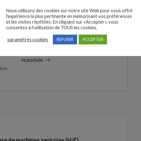
Nous utilisons des cookies sur notre site Web pour vous offrir
l'expérience la plus pertinente en mémorisant vos préférences
et les visites répétées. En cliquant sur «Accepter», vous
consentez à l'utilisation de TOUS les cookies.
paramètres cookies
REFUSER
ACCEPTER
 des
tures
Je postule
bre
se de machines agricoles (H/F)