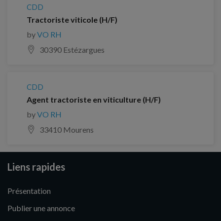
CDD
Tractoriste viticole (H/F)
by
VO RH
30390 Estézargues
CDD
Agent tractoriste en viticulture (H/F)
by
VO RH
33410 Mourens
Liens rapides
Présentation
Publier une annonce