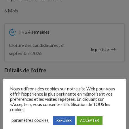
6 Mois
4 semaines
Il y a
Clôture des candidatures : 6
Je postule
septembre 2026
Détails de l’offre
Nous utilisons des cookies sur notre site Web pour vous
Entreprise qui propose l'emploi
offrir l'expérience la plus pertinente en mémorisant vos
GEIQ3A
préférences et les visites répétées. En cliquant sur
«Accepter», vous consentez à l'utilisation de TOUS les
cookies.
Référence
paramètres cookies
REFUSER
ACCEPTER
210YBQL