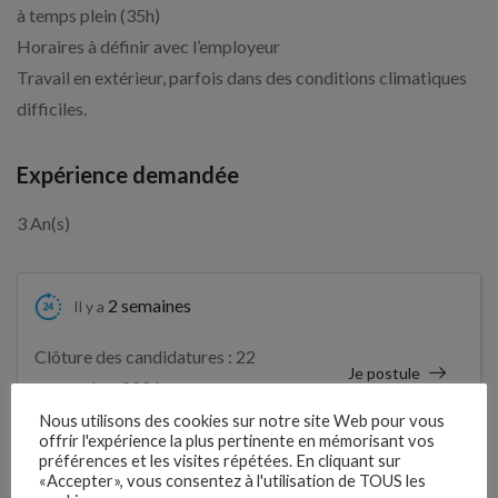
à temps plein (35h)
Horaires à définir avec l’employeur
Travail en extérieur, parfois dans des conditions climatiques
difficiles.
Expérience demandée
3 An(s)
2 semaines
Il y a
Clôture des candidatures : 22
Je postule
septembre 2026
Nous utilisons des cookies sur notre site Web pour vous
offrir l'expérience la plus pertinente en mémorisant vos
Détails de l’offre
préférences et les visites répétées. En cliquant sur
«Accepter», vous consentez à l'utilisation de TOUS les