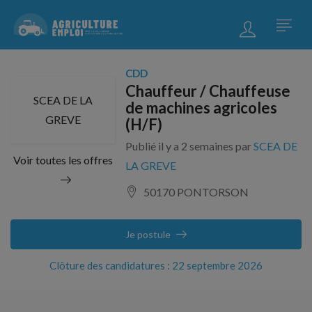
CDD
Chauffeur / Chauffeuse
SCEA DE LA
de machines agricoles
GREVE
(H/F)
Publié il y a 2 semaines par
SCEA DE
Voir toutes les offres
LA GREVE
50170 PONTORSON
Je postule
Clôture des candidatures : 22 septembre 2026