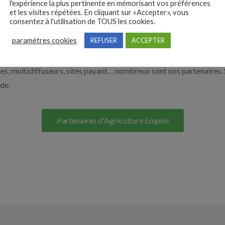
l'expérience la plus pertinente en mémorisant vos préférences
et les visites répétées. En cliquant sur «Accepter», vous
à recruter en cliquant sur le bouton ci-dessous.
consentez à l'utilisation de TOUS les cookies.
paramètres cookies
REFUSER
ACCEPTER
Nos solutions entreprises
s, multidiffuseurs, sites payant… nombreux sont nos partenaires. 
ide.
Partenaires d'Agriculture Emploi