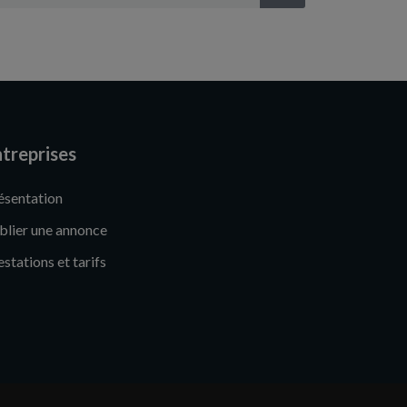
treprises
ésentation
blier une annonce
estations et tarifs