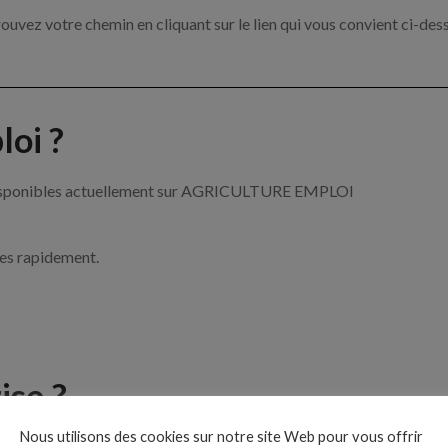
ouvez votre chemin en cliquant sur le lien qui vous convient ci-des
oi ?
re disponibles actuellement sur AGRICULTURE EMPLOI
ces rapidement.
ise ?
Nous utilisons des cookies sur notre site Web pour vous offrir
de l’agriculture par exemple un tractoriste, un arboriculteur ou enc