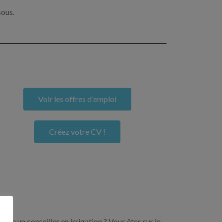
sous.
Voir les offres d'emploi
Créez votre CV !
ore un conseiller en irrigation ? Vous êtes sur le