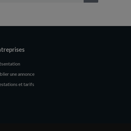
treprises
ésentation
blier une annonce
estations et tarifs