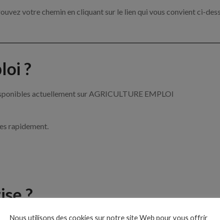
ouvez votre chemin en cliquant sur le lien qui vous convient ci-des
oi ?
re disponibles actuellement sur AGRICULTURE EMPLOI
ces rapidement.
ise ?
Nous utilisons des cookies sur notre site Web pour vous offrir
de l’agriculture par exemple un tractoriste, un arboriculteur ou enc