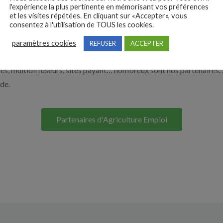
l'expérience la plus pertinente en mémorisant vos préférences
à recruter en cliquant sur le bouton ci-dessous.
et les visites répétées. En cliquant sur «Accepter», vous
consentez à l'utilisation de TOUS les cookies.
Nos solutions entreprises
paramètres cookies
REFUSER
ACCEPTER
s, multidiffuseurs, sites payant… nombreux sont nos partenaires. 
ide.
Partenaires d'Agriculture Emploi