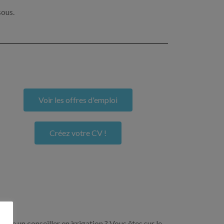
sous.
Voir les offres d'emploi
Créez votre CV !
ore un conseiller en irrigation ? Vous êtes sur le