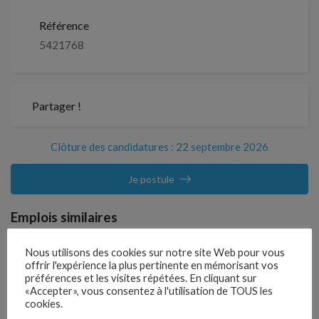
Référence
5421768
Partager !
Clôture des candidatures : 22 septembre 2026
Je postule
Emplois similaires
Nous utilisons des cookies sur notre site Web pour vous
CDI
offrir l'expérience la plus pertinente en mémorisant vos
préférences et les visites répétées. En cliquant sur
Expérimentateur / Expérimentatrice en
«Accepter», vous consentez à l'utilisation de TOUS les
agriculture (H/F)
cookies.
by
VO RH