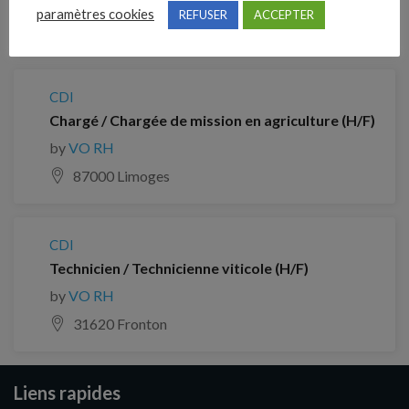
paramètres cookies
REFUSER
ACCEPTER
32600 Beaupuy
CDI
Chargé / Chargée de mission en agriculture (H/F)
by
VO RH
87000 Limoges
CDI
Technicien / Technicienne viticole (H/F)
by
VO RH
31620 Fronton
Liens rapides