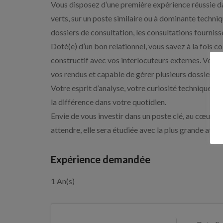
Vous disposez d’une première expérience réussie d
verts, sur un poste similaire ou à dominante techniq
dossiers de consultation, les consultations fournisse
Doté(e) d’un bon relationnel, vous savez à la fois c
constructif avec vos interlocuteurs externes. Vous 
vos rendus et capable de gérer plusieurs dossiers 
Votre esprit d’analyse, votre curiosité technique et
la différence dans votre quotidien.
Envie de vous investir dans un poste clé, au cœur 
attendre, elle sera étudiée avec la plus grande atten
Expérience demandée
1 An(s)