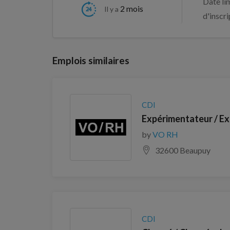
Date li
2 mois
Il y a
d'inscr
Emplois similaires
CDI
Expérimentateur / Ex
by
VO RH
32600 Beaupuy
CDI