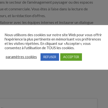
ans le secteur de l’aménagement paysager ou des espaces
ue et commerciale. Vous êtes à l’aise dans la lecture de
urs, et la rédaction d’offres.
ollaborer avec les équipes internes et instaurer un dialogue
êtes organisé(e), méthodique, soucieux(se) de la qualité de
Nous utilisons des cookies sur notre site Web pour vous offrir
simultanément.
l'expérience la plus pertinente en mémorisant vos préférences
 votre capacité à proposer des solutions pertinentes feront
et les visites répétées. En cliquant sur «Accepter», vous
consentez à l'utilisation de TOUS les cookies.
de projets concrets ? Envoyez-nous votre candidature sans
paramètres cookies
REFUSER
ACCEPTER
tion.