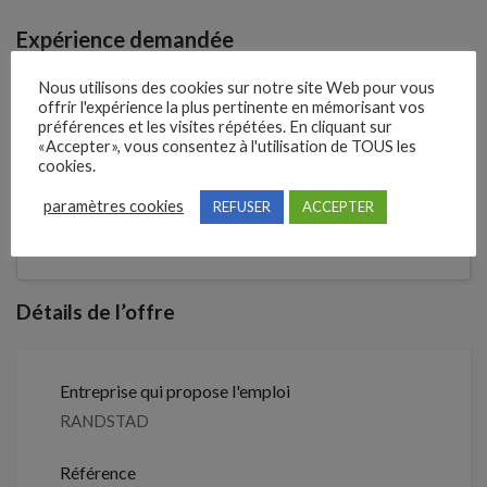
Expérience demandée
Débutant accepté
Nous utilisons des cookies sur notre site Web pour vous
offrir l'expérience la plus pertinente en mémorisant vos
préférences et les visites répétées. En cliquant sur
«Accepter», vous consentez à l'utilisation de TOUS les
cookies.
2 mois
Il y a
paramètres cookies
REFUSER
ACCEPTER
Clôture des candidatures : 22 août
Je postule
2026
Détails de l’offre
Entreprise qui propose l'emploi
RANDSTAD
Référence