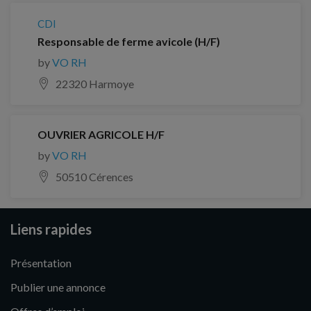
CDI
Responsable de ferme avicole (H/F)
by
VO RH
22320 Harmoye
OUVRIER AGRICOLE H/F
by
VO RH
50510 Cérences
Liens rapides
Présentation
Publier une annonce