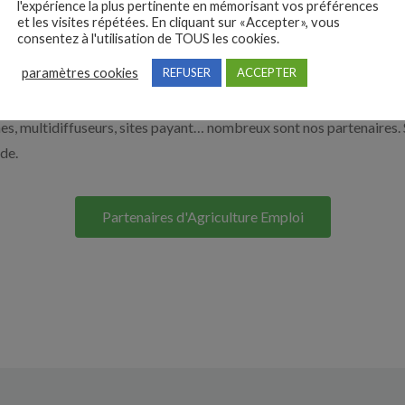
l'expérience la plus pertinente en mémorisant vos préférences
et les visites répétées. En cliquant sur «Accepter», vous
à recruter en cliquant sur le bouton ci-dessous.
consentez à l'utilisation de TOUS les cookies.
paramètres cookies
REFUSER
ACCEPTER
Nos solutions entreprises
s, multidiffuseurs, sites payant… nombreux sont nos partenaires. 
ide.
Partenaires d'Agriculture Emploi