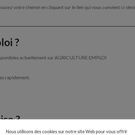
ouvez votre chemin en cliquant sur le lien qui vous convient ci-des
oi ?
re disponibles actuellement sur AGRICULTURE EMPLOI
ces rapidement.
ise ?
Nous utilisons des cookies sur notre site Web pour vous offrir
de l’agriculture par exemple un tractoriste, un arboriculteur ou enc