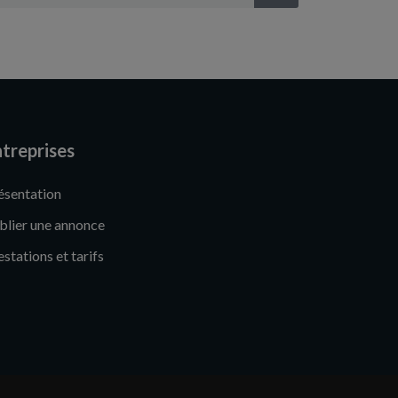
treprises
ésentation
blier une annonce
estations et tarifs