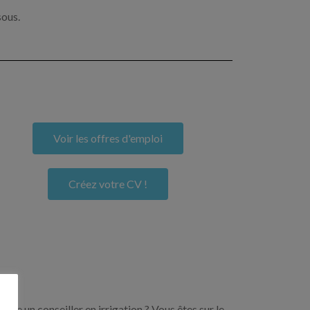
sous.
Voir les offres d'emploi
Créez votre CV !
ore un conseiller en irrigation ? Vous êtes sur le