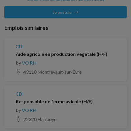
Je postule
Emplois similaires
CDI
Aide agricole en production végétale (H/F)
by
VO RH
49110 Montrevault-sur-Èvre
CDI
Responsable de ferme avicole (H/F)
by
VO RH
22320 Harmoye