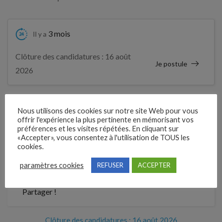
3 mois
Il y a
Clôture des candidatures : 16 août
Je postule
2026
Détails de l’offre
Nous utilisons des cookies sur notre site Web pour vous
offrir l'expérience la plus pertinente en mémorisant vos
préférences et les visites répétées. En cliquant sur
Référence
«Accepter», vous consentez à l'utilisation de TOUS les
cookies.
2875047
paramètres cookies
REFUSER
ACCEPTER
Partager !
Clôture des candidatures : 16 août 2026