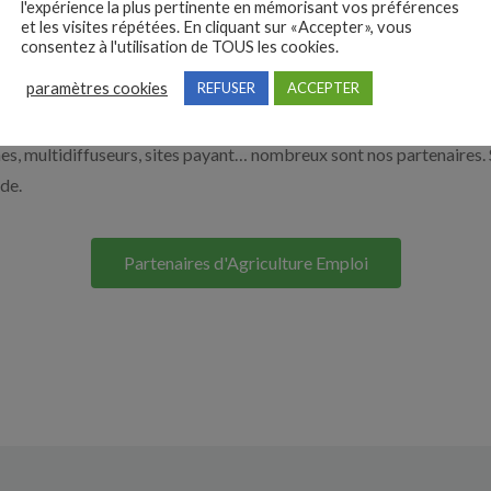
l'expérience la plus pertinente en mémorisant vos préférences
et les visites répétées. En cliquant sur «Accepter», vous
à recruter en cliquant sur le bouton ci-dessous.
consentez à l'utilisation de TOUS les cookies.
paramètres cookies
REFUSER
ACCEPTER
Nos solutions entreprises
s, multidiffuseurs, sites payant… nombreux sont nos partenaires. 
ide.
Partenaires d'Agriculture Emploi