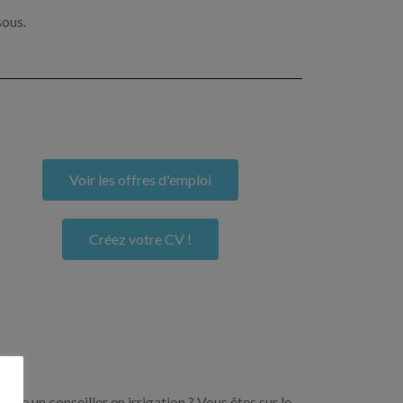
sous.
Voir les offres d'emploi
Créez votre CV !
ore un conseiller en irrigation ? Vous êtes sur le