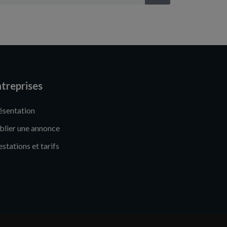
treprises
ésentation
blier une annonce
estations et tarifs