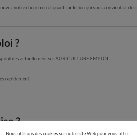
ouvez votre chemin en cliquant sur le lien qui vous convient ci-des
oi ?
re disponibles actuellement sur AGRICULTURE EMPLOI
ces rapidement.
ise ?
Nous utilisons des cookies sur notre site Web pour vous offrir
de l’agriculture par exemple un tractoriste, un arboriculteur ou enc