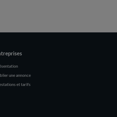
treprises
ésentation
blier une annonce
estations et tarifs