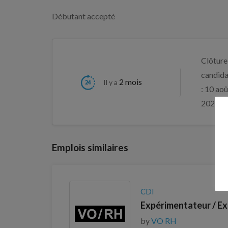
Débutant accepté
Clôture
candida
2 mois
Il y a
: 10 aoû
2026
Emplois similaires
CDI
Expérimentateur / Ex
by
VO RH