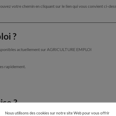
ouvez votre chemin en cliquant sur le lien qui vous convient ci-des
oi ?
re disponibles actuellement sur AGRICULTURE EMPLOI
ces rapidement.
ise ?
Nous utilisons des cookies sur notre site Web pour vous offrir
de l’agriculture par exemple un tractoriste, un arboriculteur ou enc