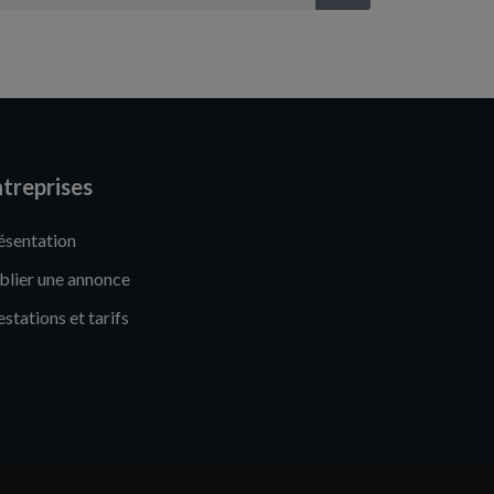
treprises
ésentation
blier une annonce
estations et tarifs