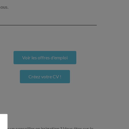
sous.
Voir les offres d'emploi
Créez votre CV !
ore un conseiller en irrigation ? Vous êtes sur le