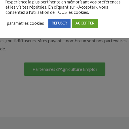
l'expérience la plus pertinente en mémorisant vos préférences
et les visites répétées. En cliquant sur «Accepter», vous
à recruter en cliquant sur le bouton ci-dessous.
consentez à l'utilisation de TOUS les cookies.
paramètres cookies
REFUSER
ACCEPTER
Nos solutions entreprises
s, multidiffuseurs, sites payant… nombreux sont nos partenaires. 
ide.
Partenaires d'Agriculture Emploi