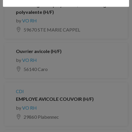
Ouvrier agricole polyvalent / Ouvrière agricole
polyvalente (H/F)
by
VO RH
59670 STE MARIE CAPPEL
Ouvrier avicole (H/F)
by
VO RH
56140 Caro
CDI
EMPLOYE AVICOLE COUVOIR (H/F)
by
VO RH
29860 Plabennec