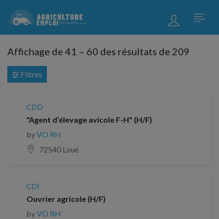
Affichage de
41
–
60
des résultats de 209
Filtres
CDD
"Agent d’élevage avicole F-H" (H/F)
by
VO RH
72540 Loué
CDI
Ouvrier agricole (H/F)
by
VO RH