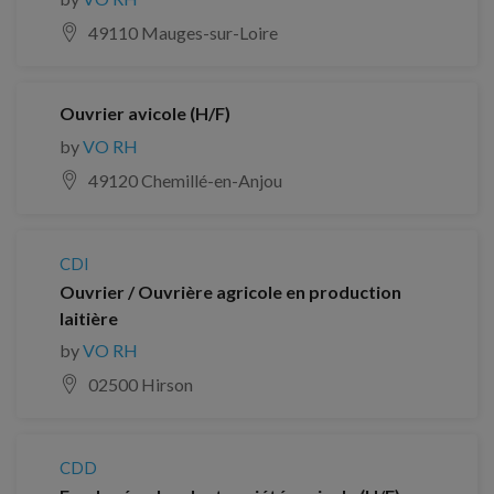
49110 Mauges-sur-Loire
Ouvrier avicole (H/F)
by
VO RH
49120 Chemillé-en-Anjou
CDI
Ouvrier / Ouvrière agricole en production
laitière
by
VO RH
02500 Hirson
CDD