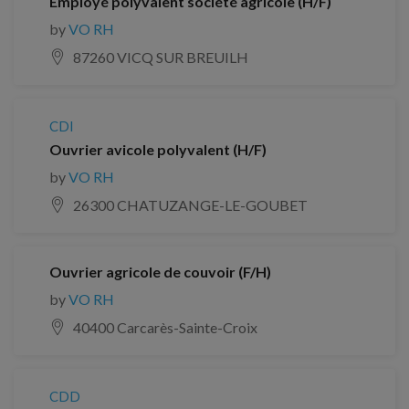
Employé polyvalent société agricole (H/F)
by
VO RH
87260 VICQ SUR BREUILH
CDI
Ouvrier avicole polyvalent (H/F)
by
VO RH
26300 CHATUZANGE-LE-GOUBET
Ouvrier agricole de couvoir (F/H)
by
VO RH
40400 Carcarès-Sainte-Croix
CDD