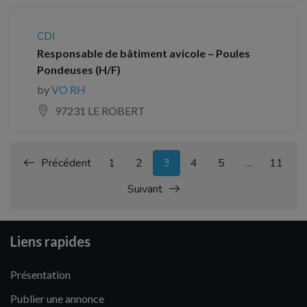
CDI
Responsable de bâtiment avicole – Poules
Pondeuses (H/F)
by
VO RH
97231 LE ROBERT
Précédent
1
2
3
4
5
…
11
Suivant
Liens rapides
Présentation
Publier une annonce