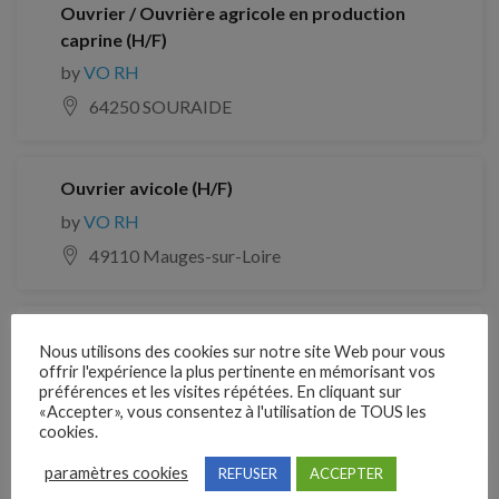
Ouvrier / Ouvrière agricole en production
caprine (H/F)
by
VO RH
64250 SOURAIDE
Ouvrier avicole (H/F)
by
VO RH
49110 Mauges-sur-Loire
Ouvrier avicole (H/F)
Nous utilisons des cookies sur notre site Web pour vous
by
VO RH
offrir l'expérience la plus pertinente en mémorisant vos
préférences et les visites répétées. En cliquant sur
49120 Chemillé-en-Anjou
«Accepter», vous consentez à l'utilisation de TOUS les
cookies.
paramètres cookies
REFUSER
ACCEPTER
CDD