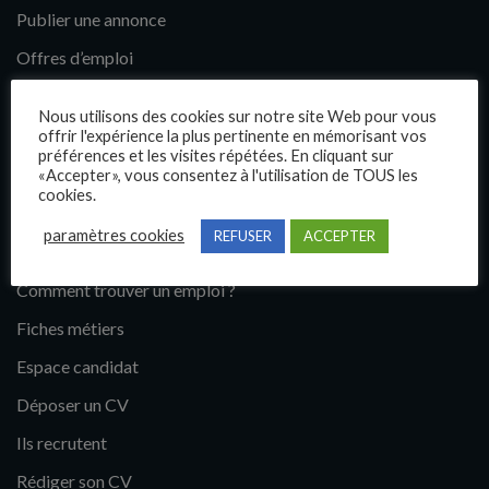
Publier une annonce
Offres d’emploi
Questions fréquentes
Nous utilisons des cookies sur notre site Web pour vous
Blog
offrir l'expérience la plus pertinente en mémorisant vos
préférences et les visites répétées. En cliquant sur
Contact
«Accepter», vous consentez à l'utilisation de TOUS les
cookies.
Candidats
paramètres cookies
REFUSER
ACCEPTER
Comment trouver un emploi ?
Fiches métiers
Espace candidat
Déposer un CV
Ils recrutent
Rédiger son CV