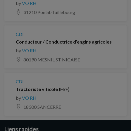
by
VO RH
31210 Ponlat-Taillebourg
CDI
Conducteur / Conductrice d’engins agricoles
by
VO RH
80190 MESNIL ST NICAISE
CDI
Tractoriste viticole (H/F)
by
VO RH
18300 SANCERRE
Liens rapides