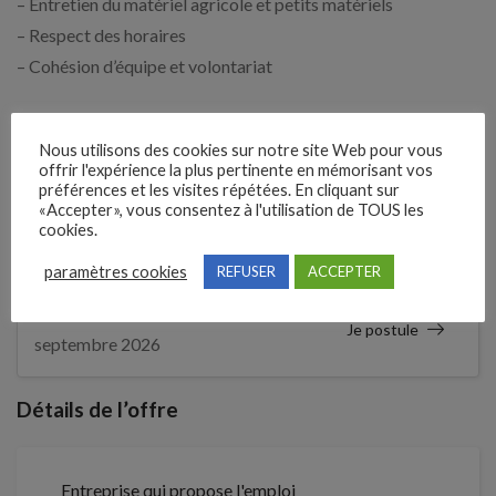
– Entretien du matériel agricole et petits matériels
– Respect des horaires
– Cohésion d’équipe et volontariat
Expérience demandée
Nous utilisons des cookies sur notre site Web pour vous
offrir l'expérience la plus pertinente en mémorisant vos
Débutant accepté
préférences et les visites répétées. En cliquant sur
«Accepter», vous consentez à l'utilisation de TOUS les
cookies.
3 semaines
Il y a
paramètres cookies
REFUSER
ACCEPTER
Clôture des candidatures : 18
Je postule
septembre 2026
Détails de l’offre
Entreprise qui propose l'emploi