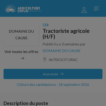
CDI
Tractoriste agricole
DOMAINE DU
(H/F)
CAUSE
Publié il y a 3 semaines par
DOMAINE DU CAUSE
Voir toutes les offres
46700 SOTURAC
Je postule
Clôture des candidatures : 18 septembre 2026
Description du poste