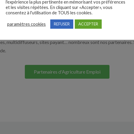
l'expérience la plus pertinente en mémorisant vos préférences
et les visites répétées. En cliquant sur «Accepter», vous
à recruter en cliquant sur le bouton ci-dessous.
consentez à l'utilisation de TOUS les cookies.
paramètres cookies
REFUSER
ACCEPTER
Nos solutions entreprises
s, multidiffuseurs, sites payant… nombreux sont nos partenaires. 
ide.
Partenaires d'Agriculture Emploi