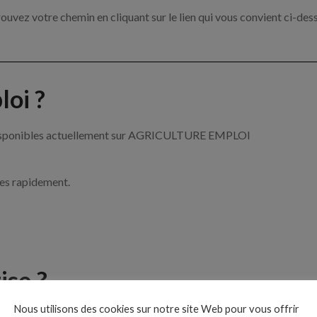
ouvez votre chemin en cliquant sur le lien qui vous convient ci-des
oi ?
re disponibles actuellement sur AGRICULTURE EMPLOI
ces rapidement.
ise ?
Nous utilisons des cookies sur notre site Web pour vous offrir
de l’agriculture par exemple un tractoriste, un arboriculteur ou enc