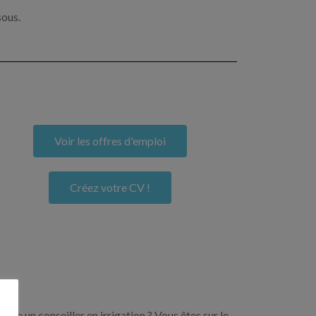
sous.
Voir les offres d'emploi
Créez votre CV !
ore un conseiller en irrigation ? Vous êtes sur le