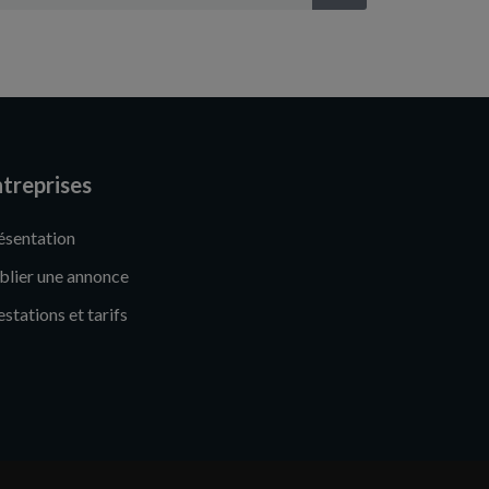
treprises
ésentation
blier une annonce
estations et tarifs