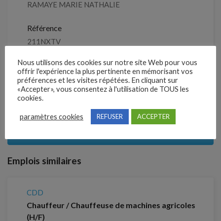
RAMAYE MARIE NATHALIE
Référence
211NXTV
Nous utilisons des cookies sur notre site Web pour vous
offrir l'expérience la plus pertinente en mémorisant vos
préférences et les visites répétées. En cliquant sur
Partager !
«Accepter», vous consentez à l'utilisation de TOUS les
cookies.
Clôture des candidatures : 21 septembre 2026
paramètres cookies
REFUSER
ACCEPTER
Je postule
Emplois similaires
CDD
Chauffeur / Chauffeuse de machines agricoles
(H/F)