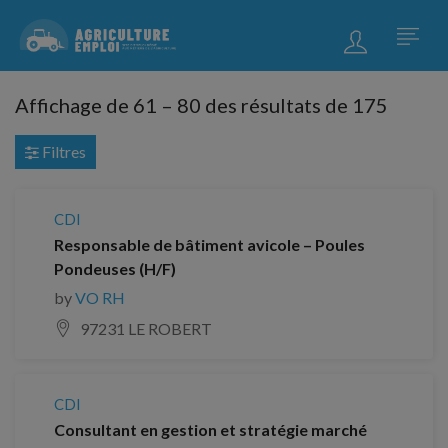
Affichage de
61
–
80
des résultats de 175
Filtres
CDI
Responsable de bâtiment avicole – Poules
Pondeuses (H/F)
by
VO RH
97231 LE ROBERT
CDI
Consultant en gestion et stratégie marché