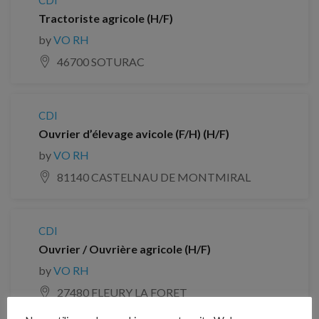
CDI
Tractoriste agricole (H/F)
by
VO RH
46700 SOTURAC
CDI
Ouvrier d’élevage avicole (F/H) (H/F)
by
VO RH
81140 CASTELNAU DE MONTMIRAL
CDI
Ouvrier / Ouvrière agricole (H/F)
by
VO RH
27480 FLEURY LA FORET