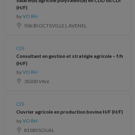
Salarié(e) agricole polyvalent(e) en CDD ou CDI
(H/F)
by
VO RH
50630 OCTEVILLE L AVENEL
CDI
Consultant en gestion et stratégie agricole – f/h
(H/F)
by
VO RH
35500 Vitré
CDI
Ouvrier agricole en production bovine H/F (H/F)
by
VO RH
81580 SOUAL