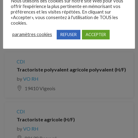
Nous utilisons des cookies sur notre site Web pour vous
offrir l'expérience la plus pertinente en mémorisant vos
CDI
préférences et les visites répétées. En cliquant sur
«Accepter», vous consentez à l'utilisation de TOUS les
Ouvrier avicole (H/F)
cookies.
by
VO RH
paramètres cookies
REFUSER
ACCEPTER
33360 Cénac
CDI
Tractoriste polyvalent agricole polyvalent (H/F)
by
VO RH
19410 Vigeois
CDI
Tractoriste agricole (H/F)
by
VO RH