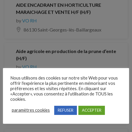
AIDE ENCADRANT EN HORTICULTURE
MARAICHAGE ET VENTE H/F (H/F)
by
VO RH
86130 Saint-Georges-lès-Baillargeaux
Aide agricole en production de la prune d’ente
(H/F)
by
VO RH
24440 BEAUMONTOIS EN PERIGORD
Nous utilisons des cookies sur notre site Web pour vous
offrir l'expérience la plus pertinente en mémorisant vos
préférences et les visites répétées. En cliquant sur
«Accepter», vous consentez à l'utilisation de TOUS les
Ouvrier agricole H/F
cookies.
by
VO RH
paramètres cookies
REFUSER
ACCEPTER
69510 Thurins