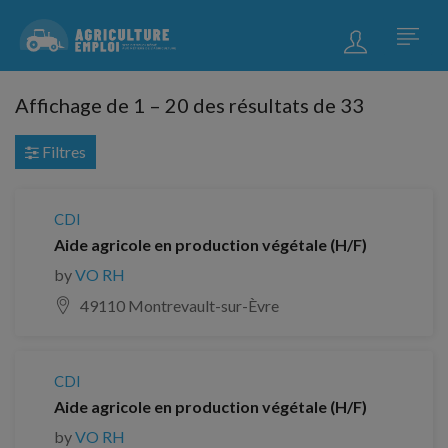
Affichage de
1
–
20
des résultats de 33
Filtres
CDI
Aide agricole en production végétale (H/F)
by
VO RH
49110 Montrevault-sur-Èvre
CDI
Aide agricole en production végétale (H/F)
by
VO RH