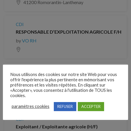
41200 Romorantin-Lanthenay
CDI
RESPONSABLE D’EXPLOITATION AGRICOLE F/H
by
VO RH
CDI
Nous utilisons des cookies sur notre site Web pour vous
RESPONSABLE D’EXPLOITATION AGRICOLE F/H
offrir l'expérience la plus pertinente en mémorisant vos
préférences et les visites répétées. En cliquant sur
by
VO RH
«Accepter», vous consentez à l'utilisation de TOUS les
cookies.
67360 Wœrth
paramètres cookies
REFUSER
ACCEPTER
CDI
Exploitant / Exploitante agricole (H/F)