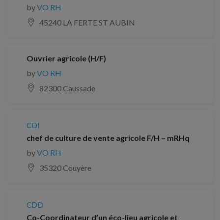
by
VO RH
45240 LA FERTE ST AUBIN
Ouvrier agricole (H/F)
by
VO RH
82300 Caussade
CDI
chef de culture de vente agricole F/H – mRHq
by
VO RH
35320 Couyère
CDD
Co-Coordinateur d’un éco-lieu agricole et