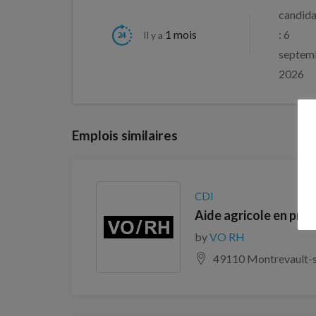
candida
1 mois
: 6
Il y a
septem
2026
Emplois similaires
CDI
Aide agricole en pro
by
VO RH
49110 Montrevault-s