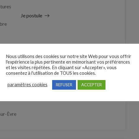
tures
Je postule
bre
Nous utilisons des cookies sur notre site Web pour vous offrir
l'expérience la plus pertinente en mémorisant vos préférences
et les visites répétées. En cliquant sur «Accepter», vous
consentez à l'utilisation de TOUS les cookies.
paramètres cookies
REFUSER
ACCEPTER
duction végétale (H/F)
ur-Èvre