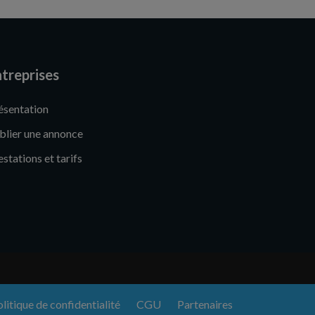
treprises
ésentation
blier une annonce
estations et tarifs
litique de confidentialité
CGU
Partenaires