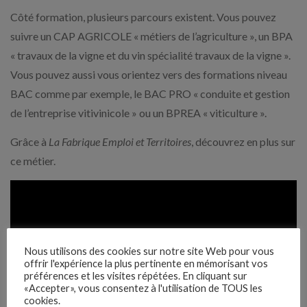
Côté formation, plusieurs parcours existent. Vous pouvez
suivre un CAP AGRICOLE « métiers de l’agriculture », un BPA
« travaux de la vigne et du vin spécialité travaux de la vigne ».
Vous pouvez aussi vous orientez vers des formations niveau
BAC comme par exemple, le BAC PRO « conduite et gestion
de l’entreprise vitivinicole » ou un BPREA « viticulture ».
Grâce à
La Fabrique Emploi et Territoires
, découvrez en plus sur
ce métier.
Nous utilisons des cookies sur notre site Web pour vous
offrir l'expérience la plus pertinente en mémorisant vos
préférences et les visites répétées. En cliquant sur
«Accepter», vous consentez à l'utilisation de TOUS les
cookies.