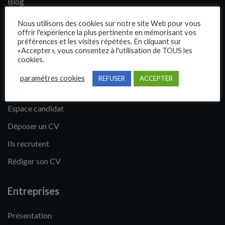
Blog
Contact
Nous utilisons des cookies sur notre site Web pour vous
offrir l'expérience la plus pertinente en mémorisant vos
préférences et les visites répétées. En cliquant sur
Candidats
«Accepter», vous consentez à l'utilisation de TOUS les
cookies.
Comment trouver un emploi ?
paramètres cookies
REFUSER
ACCEPTER
Fiches métiers
Espace candidat
Déposer un CV
Ils recrutent
Rédiger son CV
Entreprises
Présentation