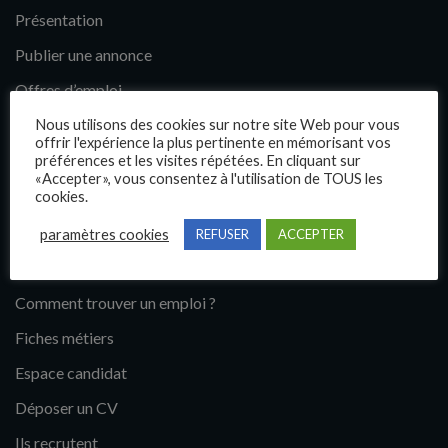
Présentation
Publier une annonce
Offres d’emploi
Questions fréquentes
Nous utilisons des cookies sur notre site Web pour vous
offrir l'expérience la plus pertinente en mémorisant vos
Blog
préférences et les visites répétées. En cliquant sur
«Accepter», vous consentez à l'utilisation de TOUS les
Contact
cookies.
paramètres cookies
REFUSER
ACCEPTER
Candidats
Comment trouver un emploi ?
Fiches métiers
Espace candidat
Déposer un CV
Ils recrutent