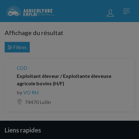
Affichage du résultat
Filtres
CDD
Exploitant éleveur / Exploitante éleveuse
agricole bovins (H/F)
by
VO RH
74470 Lullin
Liens rapides