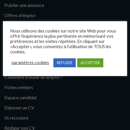
Publier une annonce
Offres d’emploi
Questions fréquentes
Nous utilisons des cookies sur notre site Web pour vous
Blog
offrir l'expérience la plus pertinente en mémorisant vos
préférences et les visites répétées. En cliquant sur
Contact
«Accepter», vous consentez à l'utilisation de TOUS les
cookies.
Candidats
paramètres cookies
REFUSER
ACCEPTER
Comment trouver un emploi ?
Fiches métiers
Espace candidat
Déposer un CV
Ils recrutent
Rédiger son CV