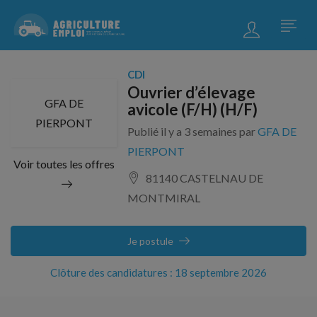
CDI
Ouvrier d’élevage
GFA DE
avicole (F/H) (H/F)
PIERPONT
Publié il y a 3 semaines par
GFA DE
PIERPONT
Voir toutes les offres
81140 CASTELNAU DE
MONTMIRAL
Je postule
Clôture des candidatures : 18 septembre 2026