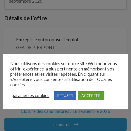
septembre 2026
Détails de l’offre
Entreprise qui propose l'emploi
GFA DE PIERPONT
Référence
Nous utilisons des cookies sur notre site Web pour vous
offrir l'expérience la plus pertinente en mémorisant vos
211JWPX
préférences et les visites répétées. En cliquant sur
«Accepter», vous consentez à l'utilisation de TOUS les
cookies.
Partager !
paramètres cookies
REFUSER
ACCEPTER
Clôture des candidatures : 18 septembre 2026
Je postule