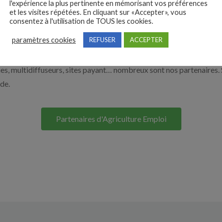
l'expérience la plus pertinente en mémorisant vos préférences
et les visites répétées. En cliquant sur «Accepter», vous
à recruter en cliquant sur le bouton ci-dessous.
consentez à l'utilisation de TOUS les cookies.
paramètres cookies
REFUSER
ACCEPTER
Nos solutions entreprises
s, multidiffuseurs, sites payant… nombreux sont nos partenaires. 
ide.
Partenaires d'Agriculture Emploi