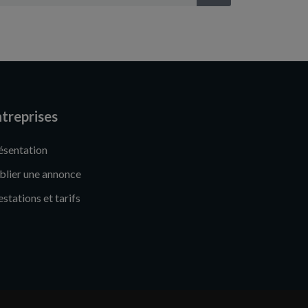
treprises
ésentation
blier une annonce
estations et tarifs