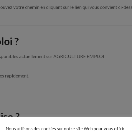
ouvez votre chemin en cliquant sur le lien qui vous convient ci-des
oi ?
re disponibles actuellement sur AGRICULTURE EMPLOI
ces rapidement.
ise ?
Nous utilisons des cookies sur notre site Web pour vous offrir
de l’agriculture par exemple un tractoriste, un arboriculteur ou enc