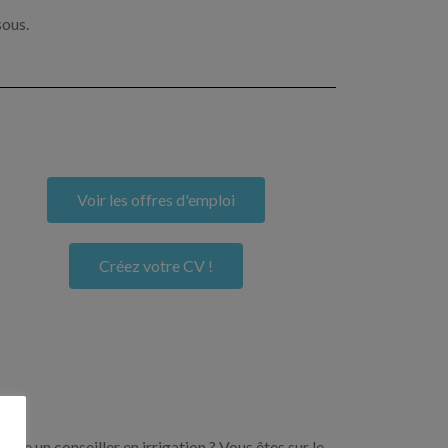
sous.
Voir les offres d'emploi
Créez votre CV !
ore un conseiller en irrigation ? Vous êtes sur le