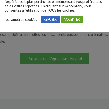
l'expérience la plus pertinente en mémorisant vos préférences
et les visites répétées. En cliquant sur «Accepter», vous
à recruter en cliquant sur le bouton ci-dessous.
consentez à l'utilisation de TOUS les cookies.
paramètres cookies
REFUSER
ACCEPTER
Nos solutions entreprises
s, multidiffuseurs, sites payant… nombreux sont nos partenaires. 
ide.
Partenaires d'Agriculture Emploi