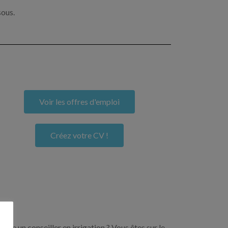
sous.
Voir les offres d'emploi
Créez votre CV !
ore un conseiller en irrigation ? Vous êtes sur le