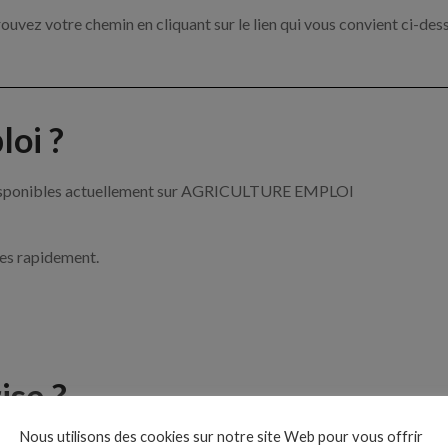
ouvez votre chemin en cliquant sur le lien qui vous convient ci-des
oi ?
re disponibles actuellement sur AGRICULTURE EMPLOI
ces rapidement.
ise ?
Nous utilisons des cookies sur notre site Web pour vous offrir
de l’agriculture par exemple un tractoriste, un arboriculteur ou enc