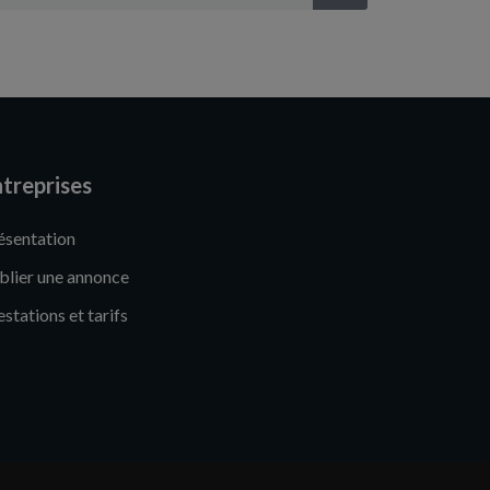
treprises
ésentation
blier une annonce
estations et tarifs