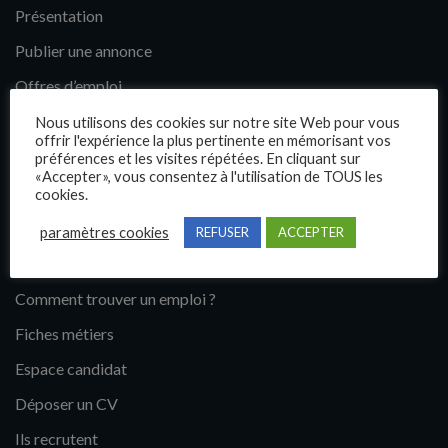
Présentation
Publier une annonce
Offres d’emploi
Questions fréquentes
Nous utilisons des cookies sur notre site Web pour vous
offrir l'expérience la plus pertinente en mémorisant vos
Blog
préférences et les visites répétées. En cliquant sur
«Accepter», vous consentez à l'utilisation de TOUS les
Contact
cookies.
paramètres cookies
REFUSER
ACCEPTER
Candidats
Comment trouver un emploi ?
Fiches métiers
Espace candidat
Déposer un CV
Ils recrutent