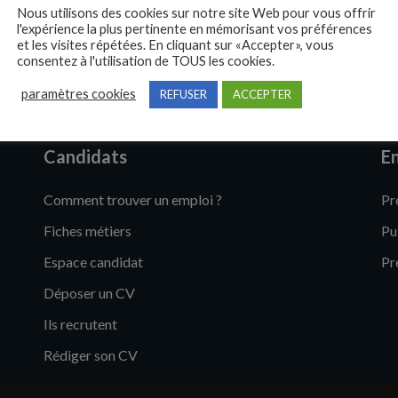
Nous utilisons des cookies sur notre site Web pour vous offrir
l'expérience la plus pertinente en mémorisant vos préférences
et les visites répétées. En cliquant sur «Accepter», vous
consentez à l'utilisation de TOUS les cookies.
paramètres cookies
REFUSER
ACCEPTER
Candidats
En
Comment trouver un emploi ?
Pr
Fiches métiers
Pu
Espace candidat
Pr
Déposer un CV
Ils recrutent
Rédiger son CV