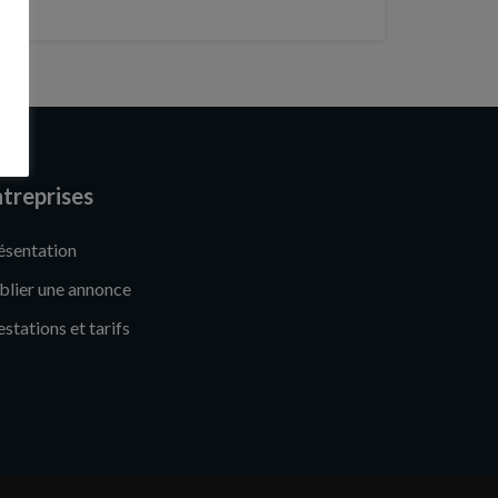
treprises
ésentation
blier une annonce
estations et tarifs