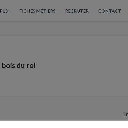
PLOI
FICHES MÉTIERS
RECRUTER
CONTACT
bois du roi
I