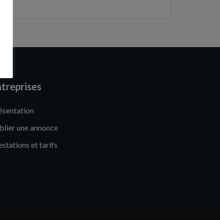
treprises
ésentation
blier une annonce
estations et tarifs