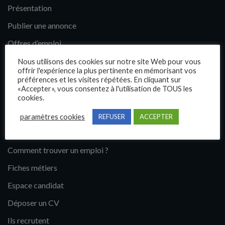
Présentation
Publier une annonce
Offres d’emploi
Questions fréquentes
Nous utilisons des cookies sur notre site Web pour vous
offrir l'expérience la plus pertinente en mémorisant vos
Blog
préférences et les visites répétées. En cliquant sur
«Accepter», vous consentez à l'utilisation de TOUS les
Contact
cookies.
paramètres cookies
REFUSER
ACCEPTER
Candidats
Comment trouver un emploi ?
Fiches métiers
Espace candidat
Déposer un CV
Ils recrutent